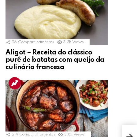
96
Compartilhamentos
3.3k
Views
Aligot – Receita do clássico
purê de batatas com queijo da
culinária francesa
QUI
214
Compartilhamentos
3.8k
Views