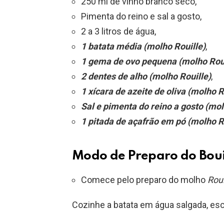
250 ml de vinho branco seco,
Pimenta do reino e sal a gosto,
2 a 3 litros de água,
1 batata média (molho Rouille)
,
1 gema de ovo pequena (molho Roui
2 dentes de alho (molho Rouille)
,
1 xícara de azeite de oliva (molho R
Sal e pimenta do reino a gosto (mol
1 pitada de açafrão em pó (molho R
Modo de Preparo do Boui
Comece pelo preparo do molho
Roui
Cozinhe a batata em água salgada, es