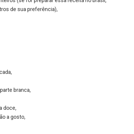
nteiros (se for preparar essa receita no brasil,
tros de sua preferência),
cada,
parte branca,
a doce,
ão a gosto,