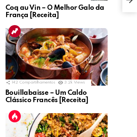
Voc
Coq au Vin – O Melhor Galo da
França [Receita]
142
Compartilhamentos
3.2k
Views
Bouillabaisse – Um Caldo
Clássico Francês [Receita]