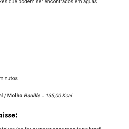
 peixes que podem ser encontrados em águas
 minutos
al /
Molho
Rouille
= 135,00 Kcal
aisse: