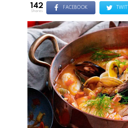
142
FACEBOOK
TWIT
shares