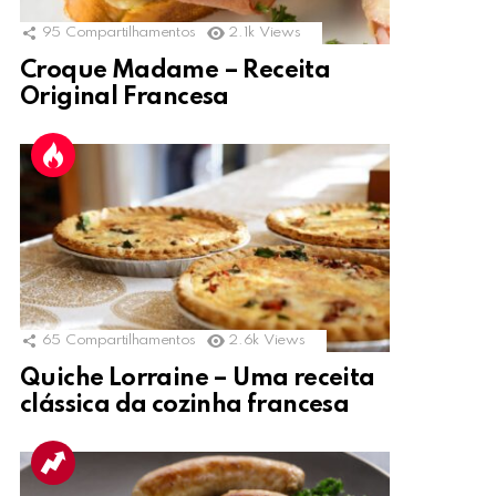
95
Compartilhamentos
2.1k
Views
Croque Madame – Receita
Original Francesa
65
Compartilhamentos
2.6k
Views
Quiche Lorraine – Uma receita
clássica da cozinha francesa