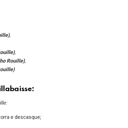
lle)
,
ouille)
,
ho Rouille)
,
ouille)
llabaisse:
lle:
corra e descasque;