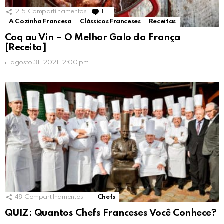
215
Compartilhamentos
1
Comment
A Cozinha Francesa
Clássicos Franceses
Receitas
Coq au Vin – O Melhor Galo da França
[Receita]
agosto 31, 2021, 2:00 pm
48
Compartilhamentos
Chefs
QUIZ: Quantos Chefs Franceses Você Conhece?