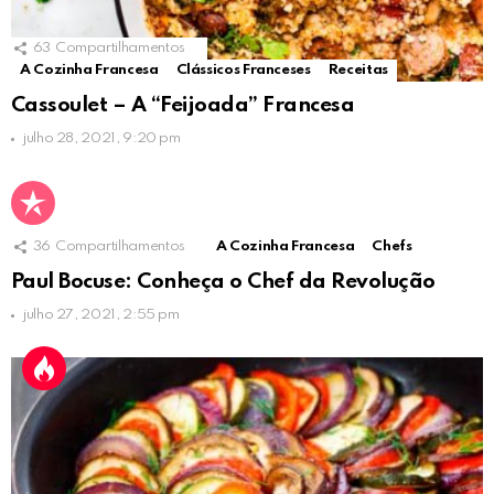
63
Compartilhamentos
A Cozinha Francesa
Clássicos Franceses
Receitas
Cassoulet – A “Feijoada” Francesa
julho 28, 2021, 9:20 pm
36
Compartilhamentos
A Cozinha Francesa
Chefs
Paul Bocuse: Conheça o Chef da Revolução
julho 27, 2021, 2:55 pm