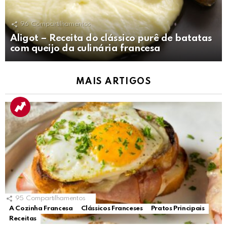
96
Compartilhamentos
Aligot – Receita do clássico purê de batatas
com queijo da culinária francesa
MAIS ARTIGOS
95
Compartilhamentos
A Cozinha Francesa
Clássicos Franceses
Pratos Principais
Receitas