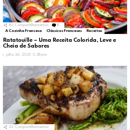
82
Compartilhamentos
1
Comment
A Cozinha Francesa
Clássicos Franceses
Receitas
Ratatouille – Uma Receita Colorida, Leve e
Cheia de Sabores
julho 26, 2021, 5:38 pm
23
Compartilhamentos