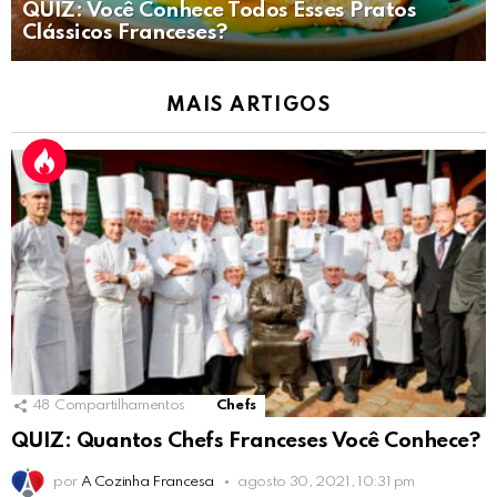
QUIZ: Você Conhece Todos Esses Pratos
Clássicos Franceses?
MAIS ARTIGOS
48
Compartilhamentos
Chefs
QUIZ: Quantos Chefs Franceses Você Conhece?
por
A Cozinha Francesa
agosto 30, 2021, 10:31 pm