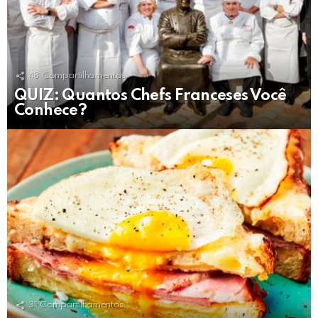
48
Compartilhamentos
QUIZ: Quantos Chefs Franceses Você
Conhece?
31
Compartilhamentos