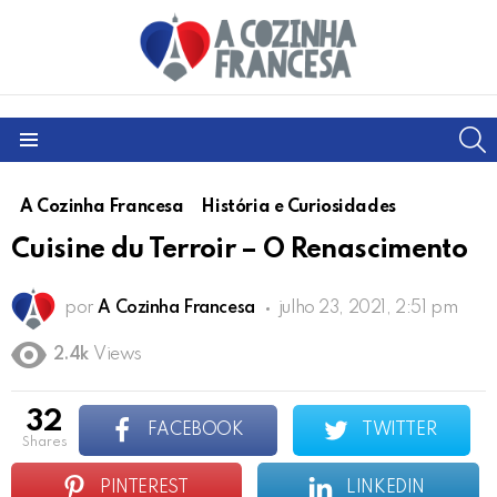
S
Menu
A Cozinha Francesa
História e Curiosidades
Cuisine du Terroir – O Renascimento
por
A Cozinha Francesa
julho 23, 2021, 2:51 pm
2.4k
Views
32
FACEBOOK
TWITTER
shares
PINTEREST
LINKEDIN