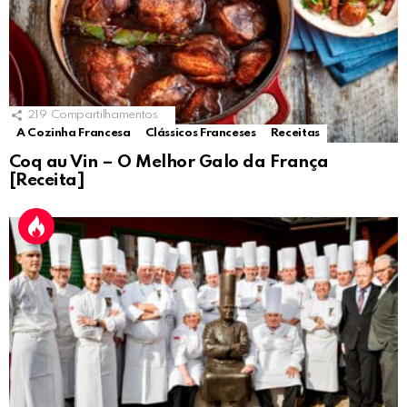
219
Compartilhamentos
A Cozinha Francesa
Clássicos Franceses
Receitas
Coq au Vin – O Melhor Galo da França
[Receita]